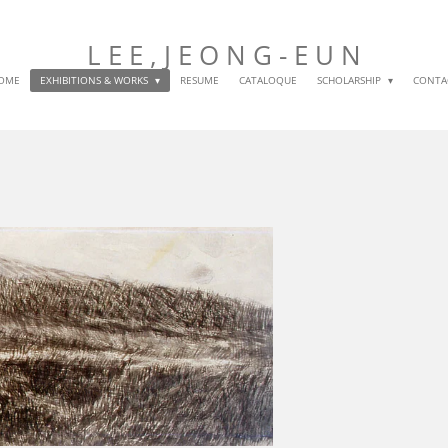
L E E , J E O N G
- E U N
OME
EXHIBITIONS & WORKS
RESUME
CATALOQUE
SCHOLARSHIP
CONTA