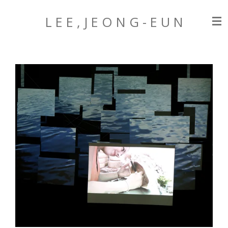
Zum
L E E , J E O N G
- E U N
Hauptinhalt
springen