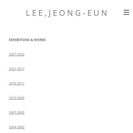
Zum
L E E , J E O N G
- E U N
Hauptinhalt
springen
EXHIBITIONS & WORKS
2027-2022
2021-2017
2016-2011
2010-2005
2007-2005
2004-2002