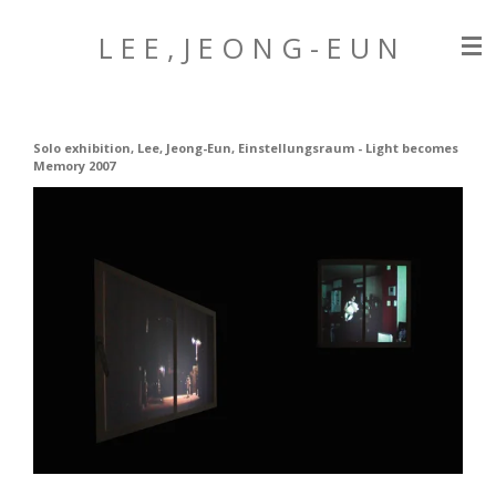
Zum
L E E , J E O N G
- E U N
Hauptinhalt
springen
Solo exhibition, Lee, Jeong-Eun, Einstellungsraum - Light becomes
Memory 2007