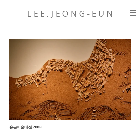
Zum
L E E , J E O N G
- E U N
Hauptinhalt
springen
송은미술대전 2008