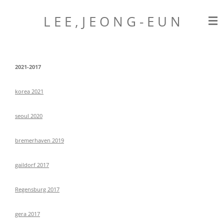
Zum
L E E , J E O N G
- E U N
Hauptinhalt
springen
2021-2017
korea 2021
seoul 2020
bremerhaven 2019
gaildorf 2017
Regensburg 2017
gera 2017