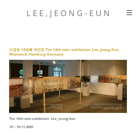
Zum
L E E , J E O N G
- E U N
Hauptinhalt
springen
이정은 14번째 개인전 The 14th solo- exhibition, Lee, Jeong-Eun,
Westwerk, Hamburg Germany
The 14th solo-exhibition Lee, Jeong-Eun
01 - 10.11.2009