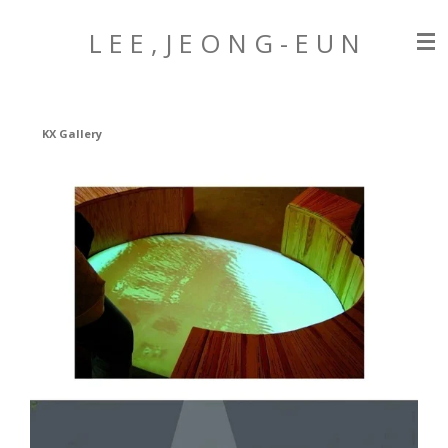
Zum
L E E , J E O N G
- E U N
Hauptinhalt
springen
KX Gallery