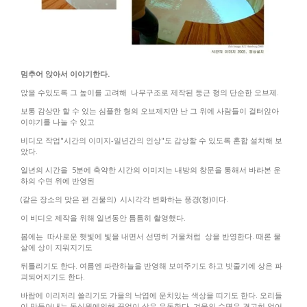
멈추어 앉아서 이야기한다.
앉을 수있도록 그 높이를 고려해 나무구조로 제작된 둥근 형의 단순한 오브제.
보통 감상만 할 수 있는 심플한 형의 오브제지만 난 그 위에 사람들이 걸터앉아
이야기를 나눌 수 있고
비디오 작업"시간의 이미지-일년간의 인상"도 감상할 수 있도록 혼합 설치해 보
았다.
일년의 시간을 5분에 축약한 시간의 이미지는 내방의 창문을 통해서 바라본 운
하의 수면 위에 반영된
(같은 장소의 맞은 편 건물의) 시시각각 변화하는 풍경(형)이다.
이 비디오 제작을 위해 일년동안 틈틈히 촬영했다.
봄에는 따사로운 햇빛에 빛을 내면서 선명히 거울처럼 상을 반영한다. 때론 물
살에 상이 지워지기도
뒤틀리기도 한다. 여름엔 파란하늘을 반영해 보여주기도 하고 빗줄기에 상은 파
괴되어지기도 한다.
바람에 이리저리 쓸리기도 가을의 낙엽에 운치있는 색상을 띠기도 한다. 오리들
이 만들어내는 동심원에의해 끝없이 상은 유동한다. 겨울의 수면은 견고히 얼어