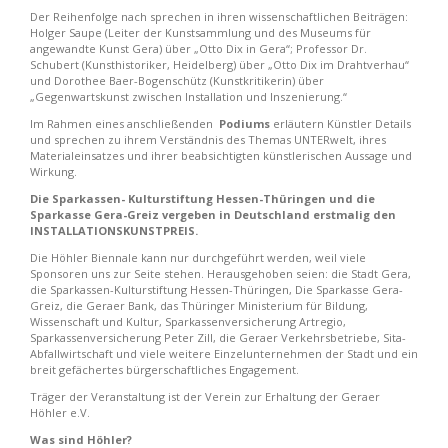
Der Reihenfolge nach sprechen in ihren wissenschaftlichen Beiträgen:
Holger Saupe (Leiter der Kunstsammlung und des Museums für
angewandte Kunst Gera) über „Otto Dix in Gera“; Professor Dr.
Schubert (Kunsthistoriker, Heidelberg) über „Otto Dix im Drahtverhau“
und Dorothee Baer-Bogenschütz (Kunstkritikerin) über
„Gegenwartskunst zwischen Installation und Inszenierung.“
Im Rahmen eines anschließenden
Podiums
erläutern Künstler Details
und sprechen zu ihrem Verständnis des Themas UNTERwelt, ihres
Materialeinsatzes und ihrer beabsichtigten künstlerischen Aussage und
Wirkung.
Die Sparkassen- Kulturstiftung Hessen-Thüringen und die
Sparkasse Gera-Greiz vergeben in Deutschland erstmalig den
INSTALLATIONSKUNSTPREIS.
Die Höhler Biennale kann nur durchgeführt werden, weil viele
Sponsoren uns zur Seite stehen. Herausgehoben seien: die Stadt Gera,
die Sparkassen-Kulturstiftung Hessen-Thüringen, Die Sparkasse Gera-
Greiz, die Geraer Bank, das Thüringer Ministerium für Bildung,
Wissenschaft und Kultur, Sparkassenversicherung Artregio,
Sparkassenversicherung Peter Zill, die Geraer Verkehrsbetriebe, Sita-
Abfallwirtschaft und viele weitere Einzelunternehmen der Stadt und ein
breit gefächertes bürgerschaftliches Engagement.
Träger der Veranstaltung ist der Verein zur Erhaltung der Geraer
Höhler e.V.
Was sind Höhler?