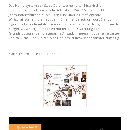
Das Höhlersystem der Stadt Gera ist eine kultur-historische
Besonderheit und touristische Attraktion. Vom 16. bis zum 19.
Jahrhundert wurden durch Bergleute über 230 tiefliegende
Wirtschaftskeller - die heutigen Höhler - angelegt, um dort Bier zu
lagern. Entsprechend des Geraer Brauprivileges durchzogen die an die
Bürgerhäuser angebundenen Höhler ohne Beachtung der
Grundstücksgrenzen die gesamte Altstadt - insgesamt über eine Länge
von ca. 9 km. Eine Vielzahl von Höhlern ist inzwischen wieder zugängig.
KÜNSTLER 2011 – Höhlerbiennale