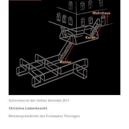
Schirmherrin der Höhler Biennale 2011
Christine Lieberknecht
Ministerpräsidentin des Freistaates Thüringen