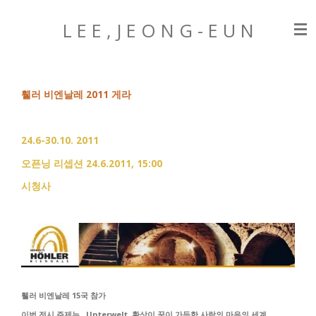
Zum
L E E , J E O N G
- E U N
Hauptinhalt
springen
휄러 비엔날레 2011 게라
24.6-30.10. 2011
오픈닝 리셉션 24.6.2011, 15:00
시청사
휄러 비엔날레 15국 참가
이번 전시 주제는 Unterwelt. 환상이 꿈이 가득한 사람의 마음의 세계