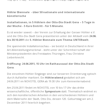
Höhler Biennale - über 50 nationale und internationale
künstlerische
Installationen, in 5 Höhlern der Otto-Dix-Stadt Gera –
5 Tage in
der Woche - 5 €uro Eintritt - für 5 Monate.
Es ist wieder soweit – der Verein zur Erhaltung der Geraer Höhler e.V.
und die Otto-Dix-Stadt Gera präsentieren unter der Altstadt vom
24.06.
bis 30.10.2011
die
5. Höhler Biennale zum Thema UNTERwelt.
Die spannende Installationsschau – sie besitzt in Deutschland in ihrer
Art Alleinstellungsmerkmal - steht unter der Schirmherrschaft der
Ministerpräsidentin des Freistaates Thüringen, Frau Christine
Lieberknecht.
Eröffnung:
24.06.2011, 15 Uhr im Rathaussaal der Otto-Dix-Stadt
Gera
.
Die einzelnen Höhler Eingänge sind zur besseren Orientierung optisch
durch Aufsteller markiert. Ein
Höhlerabend
gestaltet sich am
24.06.2011 im NOVOTEL GERA ab 19.30 Uhr zum Kennenlernabend.
Am 25.06.2011 findet im NOVOTEL von 10 bis 17 Uhr das dritte
wissenschaftliche, öffentliche
Symposium
statt. Thematisch widmet es
sich den künstlerischen Arbeiten in den verschiedenen Höhlern und
dem Malersohn der Stadt, Otto Dix, dessen 120. Geburtstag wir am 2.
Dezember 2011 feierlich begehen.