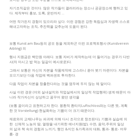
자기조직같은 것이다
.
많은 작가들이 갤러리라는 장소나 공공장소에 행하고 있
다
.
제작부터 홍보
,
도록
,
운반까지
...
어떤 작가든지 경험이 있으리라 싶다
.
이런 경험은 강한 독립심과 자생력 스스로
해내고자하는 조직
,
추진력을 갖추는데 도움이 된다
.
보통
Kunst am Bau
등의 공모 등을 제외하곤 이런 프로젝트행사
(Kunstverein
Aibling)
의
행사 지원금은 백만원 아래다
.
보통 자비가 제작하는데 더 들어가는 경우가 다반
사
(
차 마시고 밥 먹는 일같이 예사로운
)
다
.
그래서 보통은 자신의 자본을 작품제작에 고스라니 쏟아 붓기 마련이다
.
자본을
모으기보단 다음 작업에 백퍼센트 투자한다
.
다음 작업이 자본을 창출한다라는 것을 염두에 두지 않는 체 말이다
.
사실 이런 경운
(
야외 실내설치와 작업실에서의 일상적 작업행위
)
생계 때문이 아
니라 작가자신이 상상하고 꿈꾸어 왔던 생각을
(
보통 꿈이라고 표현하고자 한다
.
몽환적 환타지
Luftschloss
와는 다른 뜻
,
계획
한 것
Vorstellung)
현실화하는 기쁨이 더 크기 때문이다
.
재료와의 교제
(
나무는 파괴에 의해 다시 조각으로 창조된다
),
기쁨과 실습에 의
한
신체적 노농의 땀
,
열량을 내기위한 에너지원
(
밥
),
수면
,
음악
,주위의 일상
의
삶과 책 속의 경험과 느끼기
,
행인
&
지인
&
가족과의 대화
,
통과- 통로- 머무
름- 경