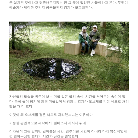
금 설치된 것이라고 귀뜸해주지않는 한 그 곳에 있었던 사물이라고 본다. 무엇이
예술가가 제작한 것인지 공공물인지 경계가 모호해진다.
자신들의 모습을 비추어 보는 거울 같은 물의 속성
.
시간을 담아두는 속성이 있
다
.
특히 물이 담기게 되면 거울같이 반영되는 효과가 오브제를 검은 색으로 처리
했을 때 더 크다.
이것이 왜 오브제를 검은 색으로 처리했느냐는 이유이다.
가능한 평면적으로 제작해서
캔버스나 지지대 위에
이차원적 그림 같지만 얼어붙은 시간
,
멈추어진 시간이 아니라 마치 영상작업처
럼 변화무상한 현재의 시간과 공간을 반영한다
.