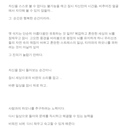
자신을 스스로 볼 수 없다는 불가능을 깨고 잠시 자신만의 시간을
,
비추어진 얼굴
에서 자각해 볼 수 있지 않을까
...
그
순간은 행복한 순간이리라
..
옛 석지는 단순히 아름다움만 유희하는 것 일까
?
복잡하고 혼란한 세상의 뇌를
잠재우고 잠시
고요한 풍경을 바라봄으로 평정의 뇌를 유지하게 하니 우리선조
들의 자연 속의 깨침이 바쁘고 혼란한 스트레스의 일상
,
타자와의 하모니를 꾀하
려는 것이 아닐까 싶어
그 진의가 놀랍기 만하다
.
자신을 잠시 돌아보는 순간이니
잠시 세상으로의 비판의 소리를 접고
...
바쁜 일상을 잠시 뒤로 하고
..
사람과의 하모니를 추구하려는 노력이다
.
다시 일상으로 돌아와 문제를 직시하고 해결할 수 있는 능력을
비워진 뇌에 다시 채우고 숙고할 수 있게 해준다
.