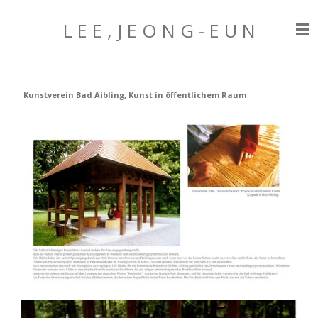
Zum
L E E , J E O N G
- E U N
Hauptinhalt
springen
Kunstverein Bad Aibling, Kunst in öffentlichem Raum