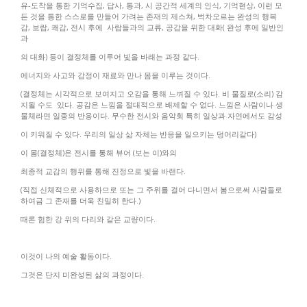
유-도착을 통한 기억수집,
답사
,
통과
,
시 공간적 세계의 인식
,
기억현상, 이런 모
든 것을 통한 스스로를 만들어 가려는 존재의
제스쳐
,
벅차오르는 완성의 행복
감
,
보람
,
쾌감
,
전시 후에
사람들과의 교류
,
공감을 위한 대화
(
완성 후에 일반인
과
의 대화
)
등이 결정체를 이루어 빛을 바래는 과정 같다
.
에너지와 사고와 감정이 재료와 만나 몸을 이루는 것이다
.
(
결정체는 시각적으로 보여지고 오감을 통해 느껴질 수 있다
.
비 물질로
(
소리
)
감
지될 수도
있다
.
공감은 느낌을 절대적으로 배제할 수 없다
.
느낌은 사람이나 생
물체라면 일종의 반응이다
.
무수한 전시와 음악회 특히 일상과 자연에서도 감성
이 키워질 수 있다
.
우리의 일상 삶 자체는 반응을 일으키는 덩어리같다
)
이 몸
(
결정체
)
은 전시를 통해 뷰어
(
보는 이
)
와의
최종적 교감의 행위를 통해 진정으로 빛을 바랜다
.
(
직접 신체적으로 사용하므로 또는 그 주위를 걸어 다니면서 봄으로써 사람들로
하여금 그 존재를 더욱 친밀히 한다
.)
때론 험한 강 위의 다리와 같은 교량이다
.
이것이 나의 예술 활동이다
.
그것은 단지 미완성된 삶의 과정이다.