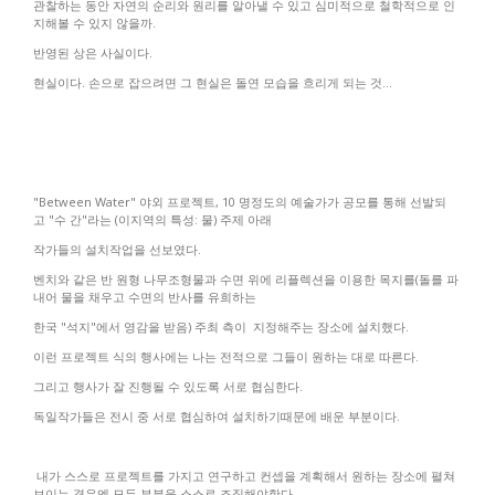
관찰하는 동안 자연의 순리와 원리를 알아낼 수 있고 심미적으로 철학적으로 인
지해볼 수 있지 않을까.
반영된 상은 사실이다.
현실이다. 손으로 잡으려면 그 현실은 돌연 모습을 흐리게 되는 것...
"Between Water"
야외 프로젝트
, 10
명정도의 예술가가 공모를 통해 선발되
고
"
수 간
"
라는
(
이지역의 특성
:
물
)
주제 아래
작가들의 설치작업을 선보였다
.
벤치와 같은 반 원형 나무조형물과 수면 위에 리플렉션을 이용한 목지를
(
돌를 파
내어 물을 채우고 수면의 반사를 유희하는
한국
"
석지
"
에서 영감을 받음
)
주최 측이
지정해주는 장소에 설치했다
.
이런 프로젝트 식의 행사에는 나는 전적으로 그들이 원하는 대로 따른다
.
그리고 행사가 잘 진행될 수 있도록 서로 협심한다.
독일작가들은 전시 중 서로 협심하여 설치하기때문에 배운 부분이다.
내가 스스로 프로젝트를 가지고 연구하고 컨셉을 계획해서 원하는 장소에 펼쳐
보이는 경우엔 모든 부분을 스스로 조직해야한다
.