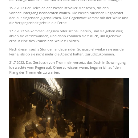
15.7.2022 Der Deich an der Weser ist voller Menschen, die den
Sonnenuntergang beobachten wollen. Die Wellen rauschen ungeachtet
der laut singenden Jugendlichen.
Die Gegenwart kommt mit der Welle und
die Vergangenheit geht in die Ferne.
17.7.2022 Sie kommen langsam oder schnell herein, und sie gehen weg,
als ob sie verschwänden, und dann kommen sie zurück, um irgendwo
erneut eine sich kräuselnde Welle zu bilden.
Nach diesem sechs Stunden andauernden Schauspiel winken sie aus der
Ferne, als ob sie nicht mehr die Absicht hätten, zurückzukommen.
21.7.2022. Das Geräusch von Trommeln versetzt das Dach in Schwingung.
Ich wachte vom Regen auf. Ohne zu wissen wann, begann ich auf den
Klang der Trommeln zu warten.