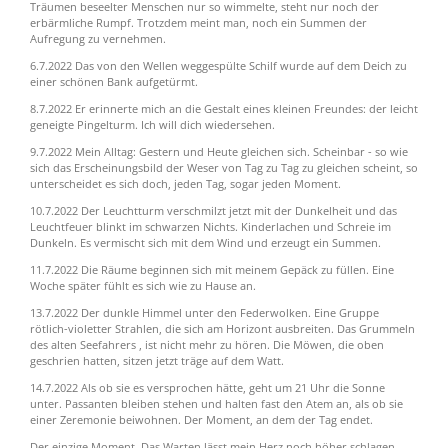
Träumen beseelter Menschen nur so wimmelte, steht nur noch der
erbärmliche Rumpf.
Trotzdem meint man, noch ein Summen der
Aufregung zu vernehmen.
6.7.2022 Das von den Wellen weggespülte Schilf wurde auf dem Deich zu
einer schönen Bank aufgetürmt.
8.7.2022 Er erinnerte mich an die Gestalt eines kleinen Freundes: der leicht
geneigte Pingelturm.
Ich will dich wiedersehen.
9.7.2022 Mein Alltag: Gestern und Heute gleichen sich. Scheinbar - so wie
sich das Erscheinungsbild der Weser von Tag zu Tag zu gleichen scheint, so
unterscheidet es sich doch, jeden Tag, sogar jeden Moment.
10.7.2022 Der Leuchtturm verschmilzt jetzt mit der Dunkelheit und das
Leuchtfeuer blinkt im schwarzen Nichts. Kinderlachen und Schreie im
Dunkeln. Es vermischt sich mit dem Wind und erzeugt ein Summen.
11.7.2022 Die Räume beginnen sich mit meinem Gepäck zu füllen. Eine
Woche später fühlt es sich wie zu Hause an.
13.7.2022 Der dunkle Himmel unter den Federwolken. Eine Gruppe
rötlich-violetter Strahlen,
die sich am Horizont ausbreiten. Das Grummeln
des alten Seefahrers , ist nicht mehr zu hören. Die Möwen, die oben
geschrien hatten, sitzen jetzt träge auf dem Watt.
14.7.2022 Als ob sie es versprochen hätte, geht um 21 Uhr die Sonne
unter. Passanten bleiben stehen und halten fast den Atem an, als ob sie
einer Zeremonie beiwohnen. Der Moment, an dem der Tag endet.
Der einzige Moment. Das Warten lässt mein Herz noch höher schlagen.