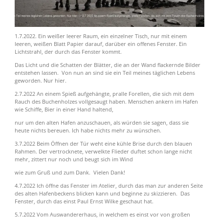
1.7.2022. Ein weißer leerer Raum, ein einzelner Tisch, nur mit einem
leeren, weißen Blatt Papier darauf, darüber ein offenes Fenster. Ein
Lichtstrahl, der durch das Fenster kommt.
Das Licht und die Schatten der Blätter, die an der Wand flackernde Bilder
entstehen lassen. Von nun an sind sie ein Teil meines täglichen Lebens
geworden. Nur hier.
2.7.2022 An einem Spieß aufgehängte, pralle Forellen, die sich mit dem
Rauch des Buchenholzes vollgesaugt haben. Menschen ankern im Hafen
wie Schiffe, Bier in einer Hand haltend,
nur um den alten Hafen anzuschauen, als würden sie sagen, dass sie
heute nichts bereuen. Ich habe nichts mehr zu wünschen.
3.7.2022 Beim Öffnen der Tür weht eine kühle Brise durch den blauen
Rahmen. Der vertrocknete, verwelkte Flieder duftet schon lange nicht
mehr, zittert nur noch und beugt sich im Wind
wie zum Gruß und zum Dank. Vielen Dank!
4.7.2022 Ich öffne das Fenster im Atelier, durch das man zur anderen Seite
des alten Hafenbeckens blicken kann und beginne zu skizzieren. Das
Fenster, durch das einst Paul Ernst Wilke geschaut hat.
5.7.2022 Vom Auswandererhaus, in welchem es einst vor von großen