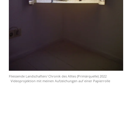
Fliessende Landschaften/ Chronik des Alltes (Primärquelle) 2022
Videoprojektion mit meinen Aufzeichungen auf einer Papierrolle