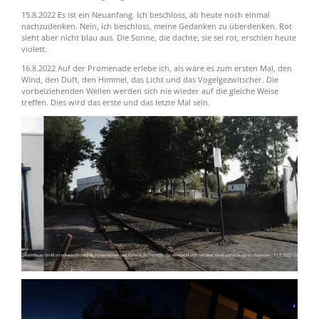
15.8.2022 Es ist ein Neuanfang. Ich beschloss, ab heute noch einmal
nachzudenken. Nein, ich beschloss, meine Gedanken zu überdenken. Rot
sieht aber nicht blau aus.
Die Sonne, die dachte, sie sei rot, erschien heute
violett.
16.8.2022 Auf der Promenade erlebe ich, als wäre es zum ersten Mal, den
Wind, den Duft, den Himmel, das Licht und das Vogelgezwitscher.
Die
vorbeiziehenden Wellen werden sich nie wieder auf die gleiche Weise
treffen. Dies wird das erste und das letzte Mal sein.