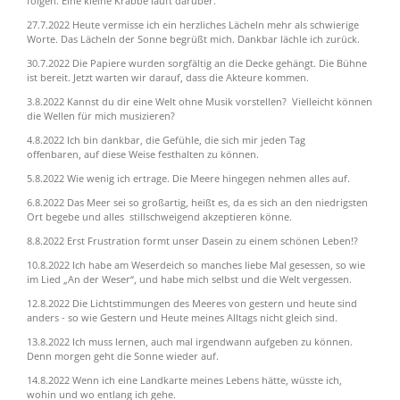
folgen. Eine kleine Krabbe läuft darüber.
27.7.2022 Heute vermisse ich ein herzliches Lächeln mehr als schwierige
Worte. Das Lächeln der Sonne begrüßt mich. Dankbar lächle ich zurück.
30.7.2022 Die Papiere wurden sorgfältig an die Decke gehängt. Die Bühne
ist bereit. Jetzt warten wir darauf, dass die Akteure kommen.
3.8.2022 Kannst du dir eine Welt ohne Musik vorstellen? Vielleicht können
die Wellen für mich musizieren?
4.8.2022 Ich bin dankbar, die Gefühle, die sich mir jeden Tag
offenbaren,
auf diese Weise festhalten zu können.
5.8.2022 Wie wenig ich ertrage. Die Meere hingegen nehmen alles auf.
6.8.2022 Das Meer sei so großartig, heißt es, da es sich an den niedrigsten
Ort begebe und alles stillschweigend akzeptieren könne.
8.8.2022 Erst Frustration formt unser Dasein zu einem schönen Leben!?
10.8.2022 Ich habe am Weserdeich so manches liebe Mal gesessen, so wie
im Lied „An der Weser“, und habe mich selbst und die Welt vergessen.
12.8.2022 Die Lichtstimmungen des Meeres von gestern und heute sind
anders - so wie Gestern und Heute meines Alltags nicht gleich sind.
13.8.2022 Ich muss lernen, auch mal irgendwann aufgeben zu können.
Denn morgen geht die Sonne wieder auf.
14.8.2022 Wenn ich eine Landkarte meines Lebens hätte,
wüsste ich,
wohin und wo entlang ich gehe.