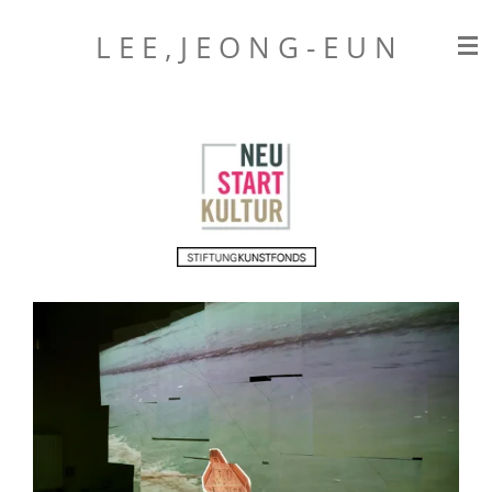
Zum
L E E , J E O N G
- E U N
Hauptinhalt
springen