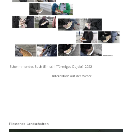
Schwimmendes Buch (Ein schiffförmiges Objekt)
2022
Interaktion auf der Weser
Fliessende Landschaften