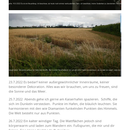
23.7.2022 Es bedarf keiner außergewöhnlicher Innenräume, keiner
besonderer Dekoration. Alles was wir brauchen, um uns zu freuen, sind
die Sonne und das Meer.
25.7.2022 Abends gehe ich gerne am Kaiserhafen spazieren. Schiffe, die
sich im Dunkeln verstecken. Punkte im Hafen, die bläulich leuchten.
Sie
harmonieren mit den wie Diamanten funkelnden Punkten des Himmels.
Die Welt besteht nur aus Punkten.
26.7.2022 Ein kalter windiger Tag. Die Wattflächen jedoch sind
körperwarm und laden zum Wandern ein. Fußspuren, die mir und dir